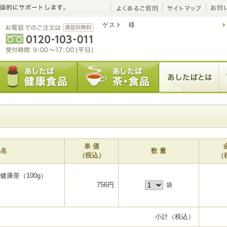
ゲスト 様
単 価
品名
数 量
（税込）
（
健康茶（100g）
756円
袋
小計（税込）