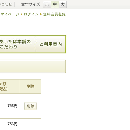
マイページ
ログイン
無料会員登録
金 額
削除
税込）
756円
756円