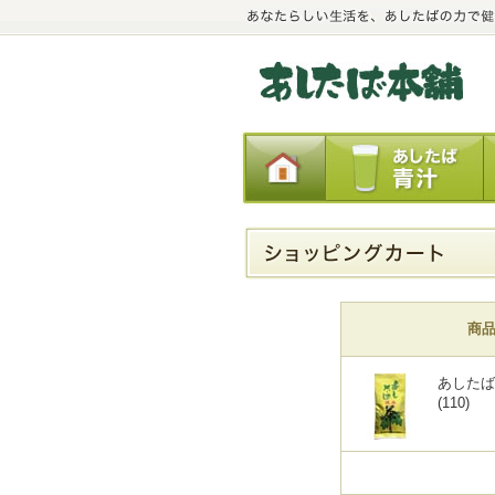
商
あしたば
(110)